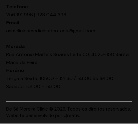
Telefone
256 191 996 | 928 044 398
Email
asmclinicamedicinadentaria@gmail.com
Morada
Rua António Martins Soares Leite 50, 4520-150 Santa
Maria da Feira
Horário
Terça a Sexta: 10h00 – 12h30 / 14h00 às 19h00
Sábado: 10h00 – 14h00
De Sá Moreira Clinic © 2026. Todos os direitos reservados.
Website desenvolvido por
Qreativ
.