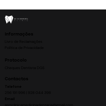
Informações
Livro de Reclamações
Política de Privacidade
Protocolo
Cheques Dentista DGS
Contactos
Telefone
256 191 996 | 928 044 398
Email
asmclinicamedicinadentaria@gmail.com