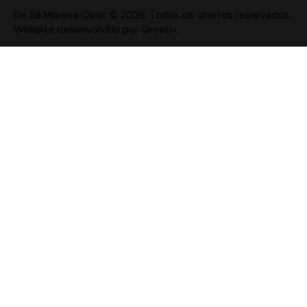
De Sá Moreira Clinic © 2026. Todos os direitos reservados.
Website desenvolvido por
Qreativ
.