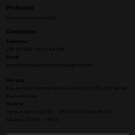
Protocolo
Cheques Dentista DGS
Contactos
Telefone
256 191 996 | 928 044 398
Email
asmclinicamedicinadentaria@gmail.com
Morada
Rua António Martins Soares Leite 50, 4520-150 Santa
Maria da Feira
Horário
Terça a Sexta: 10h00 – 12h30 / 14h00 às 19h00
Sábado: 10h00 – 14h00