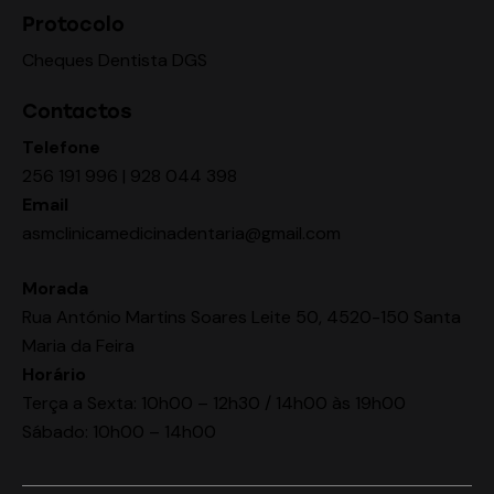
Protocolo
Cheques Dentista DGS
Contactos
Telefone
256 191 996 | 928 044 398
Email
asmclinicamedicinadentaria@gmail.com
Morada
Rua António Martins Soares Leite 50, 4520-150 Santa
Maria da Feira
Horário
Terça a Sexta: 10h00 – 12h30 / 14h00 às 19h00
Sábado: 10h00 – 14h00