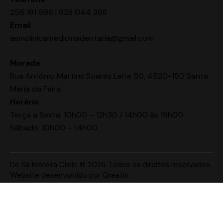
256 191 996 | 928 044 398
Email
asmclinicamedicinadentaria@gmail.com
Morada
Rua António Martins Soares Leite 50, 4520-150 Santa
Maria da Feira
Horário
Terça a Sexta: 10h00 – 12h30 / 14h00 às 19h00
Sábado: 10h00 – 14h00
De Sá Moreira Clinic © 2026. Todos os direitos reservados.
Website desenvolvido por
Qreativ
.